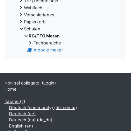
TEZ/Technologie
Wahlfach
Verschiedenes
Papierkorb
Schulen
RG/TFO Meran
Fachbereiche
moodle maker
Blocchi supplementari
Non sei collegato. (
Login
)
Home
Italiano ‎(it)‎
Deutsch (community) ‎(de_comm)‎
Deutsch ‎(de)‎
Deutsch (du) ‎(de_du)‎
English ‎(en)‎