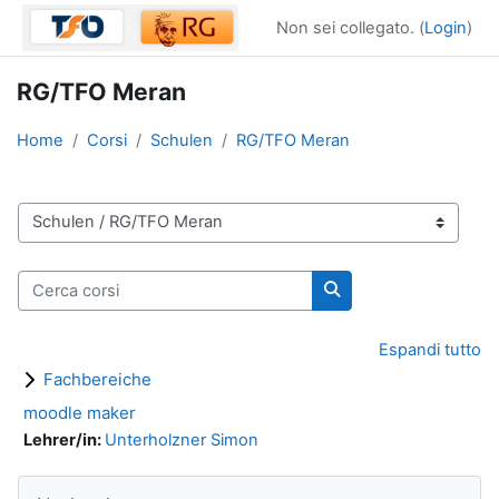
Vai al contenuto principale
Non sei collegato. (
Login
)
RG/TFO Meran
Home
Corsi
Schulen
RG/TFO Meran
Categorie di corso
Cerca corsi
Cerca corsi
Espandi tutto
Fachbereiche
moodle maker
Lehrer/in:
Unterholzner Simon
Blocchi
Salta Navigazione