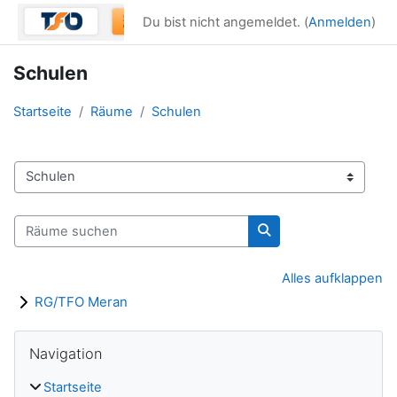
Zum Hauptinhalt
Du bist nicht angemeldet. (
Anmelden
)
Schulen
Startseite
Räume
Schulen
Raumbereiche
Räume suchen
Räume suchen
Alles aufklappen
RG/TFO Meran
Blöcke
Navigation überspringen
Navigation
Startseite