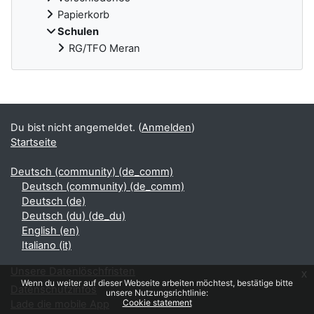
Papierkorb
Schulen
RG/TFO Meran
Ergänzungsblöcke
Du bist nicht angemeldet. (
Anmelden
)
Startseite
Deutsch (community) ‎(de_comm)‎
Deutsch (community) ‎(de_comm)‎
Deutsch ‎(de)‎
Deutsch (du) ‎(de_du)‎
English ‎(en)‎
Italiano ‎(it)‎
Unsere Datenlöschfristen
x
Wenn du weiter auf dieser Webseite arbeiten möchtest, bestätige bitte
Datenschutzinfos
unsere Nutzungsrichtlinie:
Cookie statement
Lade die mobile App